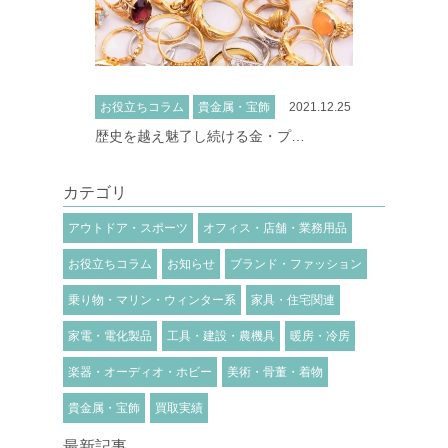
お役立ちコラム
貴金属・宝飾
2021.12.25
歴史を越え魅了し続ける金・プ…
カテゴリ
アウトドア・スポーツ
オフィス・店舗・業務用品
お役立ちコラム
お知らせ
ブランド・ファッション
乗り物・マリン・ウィンター系
家具・住宅関連
家電・電化製品
工具・建設・農機具
暖房・冷房
楽器・オーディオ・ホビー
美術・骨董・着物
貴金属・宝飾
買取実績
最新記事